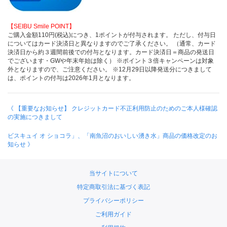
【SEIBU Smile POINT】
ご購入金額110円(税込)につき、1ポイントが付与されます。 ただし、付与日
についてはカード決済日と異なりますのでご了承ください。 （通常、カード
決済日から約３週間前後での付与となります。カード決済日＝商品の発送日
でございます・GWや年末年始は除く） ※ポイント３倍キャンペーンは対象
外となりますので、ご注意ください。 ※12月29日以降発送分につきまして
は、ポイントの付与は2026年1月となります。
《 【重要なお知らせ】 クレジットカード不正利用防止のためのご本人様確認
の実施につきまして
ビスキュイ オ ショコラ」、「南魚沼のおいしい湧き水」商品の価格改定のお
知らせ 》
当サイトについて
特定商取引法に基づく表記
プライバシーポリシー
ご利用ガイド