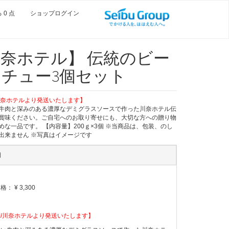
0 点
ショップログイン
奈ホテル】 伝統のビー
チュー3個セット
川奈ホテルより発送いたします】
牛肉と深みのある濃厚なデミグラスソースで作った川奈ホテル伝
賞味ください。ご自宅へのお取り寄せにも、大切な方への贈り物
めな一品です。 【内容量】200ｇ×3個 ※当商品は、包装、のし
出来ません ※写真はイメージです
細
価格：
¥ 3,300
/川奈ホテルより発送いたします】