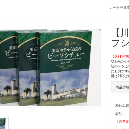
カートを見る 
【川
フシ
【送料別/
やわらかい
統の味をご
にもおすす
掛け対応は
商品詳
税込み
説明：
【送料別