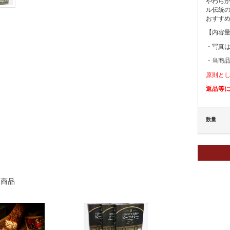
やわら
ル伝統
おすす
【内容量
・写真
・当商
原則と
返品等
数量
連商品