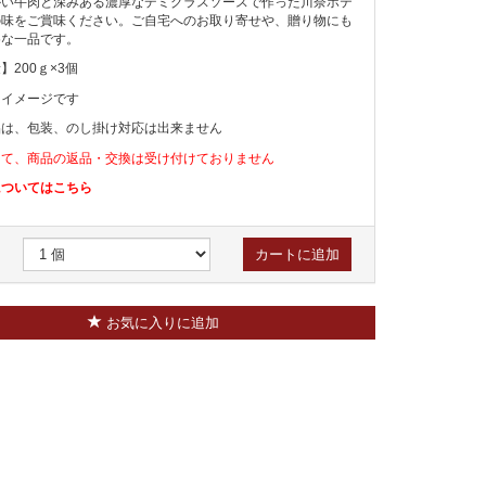
かい牛肉と深みある濃厚なデミグラスソースで作った川奈ホテ
の味をご賞味ください。ご自宅へのお取り寄せや、贈り物にも
めな一品です。
】200ｇ×3個
はイメージです
品は、包装、のし掛け対応は出来ません
して、商品の返品・交換は受け付けておりません
についてはこちら
カートに追加
お気に入りに追加